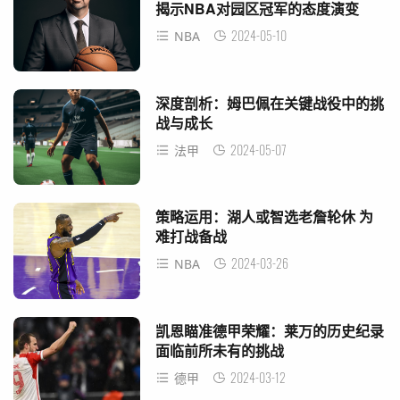
揭示NBA对园区冠军的态度演变
2024-05-10
NBA
深度剖析：姆巴佩在关键战役中的挑
战与成长
2024-05-07
法甲
策略运用：湖人或智选老詹轮休 为
难打战备战
2024-03-26
NBA
凯恩瞄准德甲荣耀：莱万的历史纪录
面临前所未有的挑战
2024-03-12
德甲