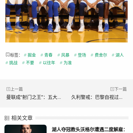
标签：
#
掘金
#
青春
#
风暴
#
登场
#
费舍尔
#
湖人
#
挑战
#
不要
#
以往年
#
为准
上一篇
下一篇
曼联成“射门之王”：五大联赛被射门726次领先群雄
久利警戒：巴黎自视过高恐招致欧冠困境
相关文章
湖人夺冠教头沃格尔遭遇二度解雇：