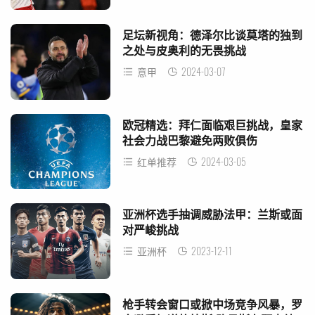
足坛新视角：德泽尔比谈莫塔的独到
之处与皮奥利的无畏挑战
2024-03-07
意甲
欧冠精选：拜仁面临艰巨挑战，皇家
社会力战巴黎避免两败俱伤
2024-03-05
红单推荐
亚洲杯选手抽调威胁法甲：兰斯或面
对严峻挑战
2023-12-11
亚洲杯
枪手转会窗口或掀中场竞争风暴，罗