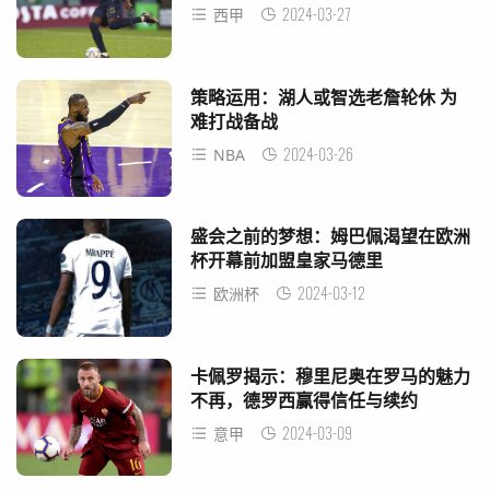
2024-03-27
西甲
策略运用：湖人或智选老詹轮休 为
难打战备战
2024-03-26
NBA
盛会之前的梦想：姆巴佩渴望在欧洲
杯开幕前加盟皇家马德里
2024-03-12
欧洲杯
卡佩罗揭示：穆里尼奥在罗马的魅力
不再，德罗西赢得信任与续约
2024-03-09
意甲