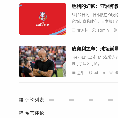
胜利的幻影：亚洲杯
3月22日讯，日本队在昨晚
这场比赛的胜利，日本知名评
亚洲杯
admin
皮奥利之争：球坛前
3月20日讯全市场记者采
进行了深入讨论。...
80
意甲
admin
评论列表
留言评论