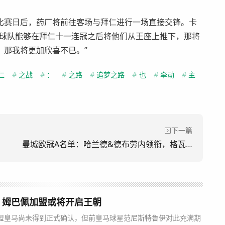
比赛日后，药厂将前往客场与拜仁进行一场直接交锋。卡
支球队能够在拜仁十一连冠之后将他们从王座上推下，那将
，那我将更加欣喜不已。”
仁
#
之战
#
：
#
之路
#
追梦之路
#
也
#
牵动
#
主
下一篇
曼城欧冠A名单：哈兰德&德布劳内领衔，格瓦迪奥尔&福登在列
：姆巴佩加盟或将开启王朝
加盟皇马尚未得到正式确认，但前皇马球星范尼斯特鲁伊对此充满期