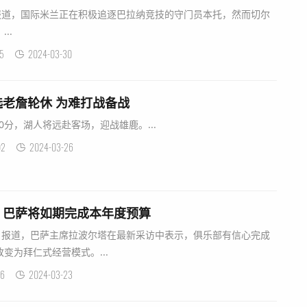
》报道，国际米兰正在积极追逐巴拉纳竞技的守门员本托，然而切尔
..
5
2024-03-30
老詹轮休 为难打战备战
30分，湖人将远赴客场，迎战雄鹿。...
02
2024-03-26
：巴萨将如期完成本年度预算
报》报道，巴萨主席拉波尔塔在最新采访中表示，俱乐部有信心完成
变为拜仁式经营模式。...
6
2024-03-23