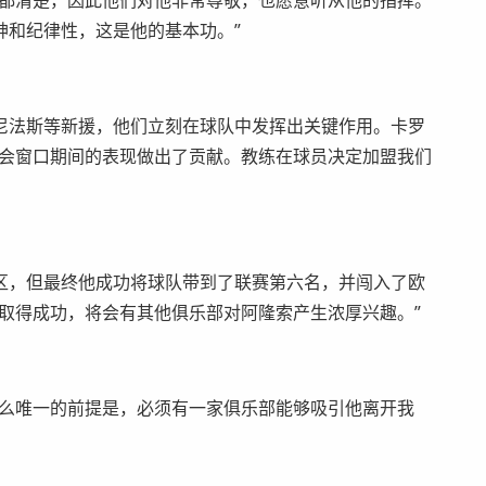
员都清楚，因此他们对他非常尊敬，也愿意听从他的指挥。
神和纪律性，这是他的基本功。”
尼法斯等新援，他们立刻在球队中发挥出关键作用。卡罗
转会窗口期间的表现做出了贡献。教练在球员决定加盟我们
区，但最终他成功将球队带到了联赛第六名，并闯入了欧
取得成功，将会有其他俱乐部对阿隆索产生浓厚兴趣。”
那么唯一的前提是，必须有一家俱乐部能够吸引他离开我