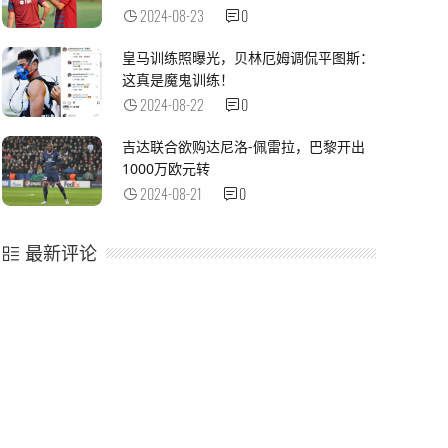
2024-08-23
0
皇马训练照曝光，贝林厄姆调侃平图斯：
这真是魔鬼训练！
2024-08-22
0
吉达联合欲购达尼洛-佩雷拉，巴黎开出
1000万欧元转
2024-08-21
0
最新评论