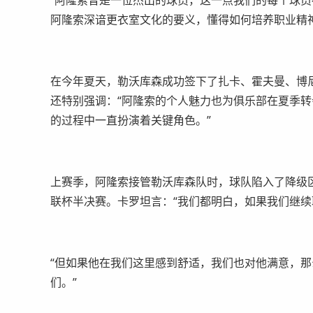
“阿隆索曾是一位杰出的球员，这一点我们的每个球
阿隆索深谙更衣室文化的要义，懂得如何培养职业精
在今年夏天，勒沃库森成功签下了扎卡、霍夫曼、博
还特别强调：“阿隆索的个人魅力也为俱乐部在夏季
的过程中一直扮演着关键角色。”
上赛季，阿隆索接管勒沃库森队时，球队陷入了降级
联杯半决赛。卡罗坦言：“我们都明白，如果我们继续
“但如果他在我们这里感到舒适，我们也对他满意，
们。”