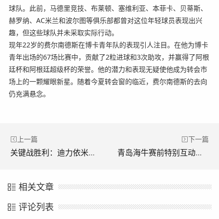
球队。此前，马德里竞技、布莱顿、塞维利亚、本菲卡、贝蒂斯、
赫罗纳、AC米兰和波尔图等俱乐部都曾对这位年轻球员表现出兴
趣，但这些球队并未采取实际行动。
现年22岁的费尔南德斯在博卡青年队的表现引人注目。在他为博卡
青年出场的67场比赛中，贡献了2粒进球和3次助攻，并赢得了阿根
廷杯和阿根廷超级杯的荣誉。他的潜力和表现无疑使他成为转会市
场上的一颗耀眼新星。随着今夏转会窗的临近，费尔南德斯的去向
仍充满悬念。
上一篇
下一篇
关键战胜利：迪力依米提和亚泰全队庆祝合影
青岛海牛赛前特别互动：西藏日喀则足球少年参观青春足球场
相关文章
评论列表