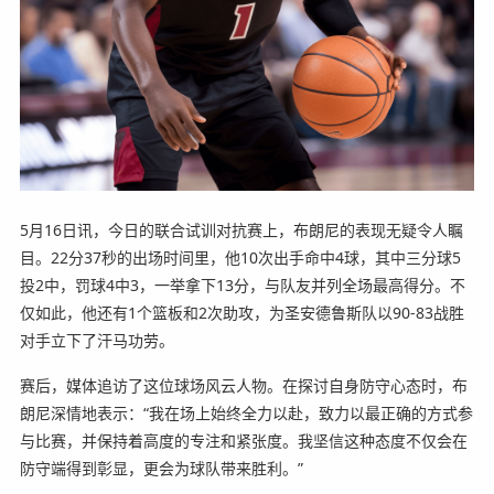
5月16日讯，今日的联合试训对抗赛上，布朗尼的表现无疑令人瞩
目。22分37秒的出场时间里，他10次出手命中4球，其中三分球5
投2中，罚球4中3，一举拿下13分，与队友并列全场最高得分。不
仅如此，他还有1个篮板和2次助攻，为圣安德鲁斯队以90-83战胜
对手立下了汗马功劳。
赛后，媒体追访了这位球场风云人物。在探讨自身防守心态时，布
朗尼深情地表示：“我在场上始终全力以赴，致力以最正确的方式参
与比赛，并保持着高度的专注和紧张度。我坚信这种态度不仅会在
防守端得到彰显，更会为球队带来胜利。”