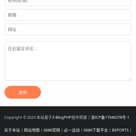
Copyright © 2023 本站基于
Z-BlogPHP
程序搭建 |
浙ICP备17046378号-1
关于本站
|
网站地图
|
6686官网
|
必一运动
|
6686下载平台
|
BSPORTS
|